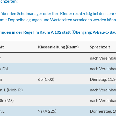
chzeiten:
e über den Schulmanager oder Ihre Kinder rechtzeitig bei den Lehr
amit Doppelbelegungen und Wartezeiten vermieden werden könn
inden in der Regel im Raum A 102 statt (Übergang: A-Bau/C-Bau,
ft
Klassenleitung (Raum)
Sprechzeit
r
nach Vereinba
, FöL
nach Vereinba
in
6b (C 02)
Dienstag, 11:3
, L (Mob. R.)
nach Vereinba
Rin (MS)
nach Vereinba
, L
9a (A 225)
Donnerstag, 1