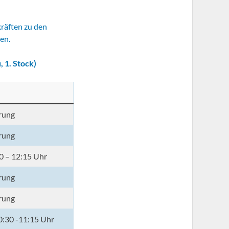
kräften zu den
en.
 1. Stock)
rung
rung
0 – 12:15 Uhr
rung
rung
0:30 -11:15 Uhr