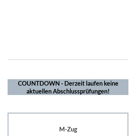
ms5965
3919
COUNTDOWN - Derzeit laufen keine
aktuellen Abschlussprüfungen!
M-Zug