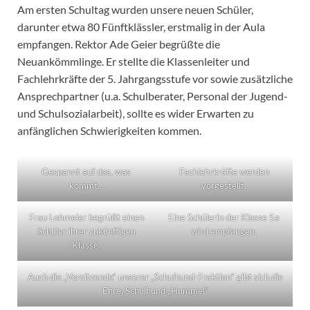
Am ersten Schultag wurden unsere neuen Schüler,
darunter etwa 80 Fünftklässler, erstmalig in der Aula
empfangen. Rektor Ade Geier begrüßte die
Neuankömmlinge. Er stellte die Klassenleiter und
Fachlehrkräfte der 5. Jahrgangsstufe vor sowie zusätzliche
Ansprechpartner (u.a. Schulberater, Personal der Jugend-
und Schulsozialarbeit), sollte es wider Erwarten zu
anfänglichen Schwierigkeiten kommen.
Gespannt auf das, was
Fachlehrkräfte werden
kommt…
vorgestellt.
Frau Lohmeier begrüßt einen
Eine Schülerin der Klasse 5a
Schüler ihrer zukünftigen
wird empfangen.
Klasse.
Auch die „Vorsitzende“ unserer „Schulhund-Fraktion“ gibt sich die
Ehre: Schulhund „Hummel“