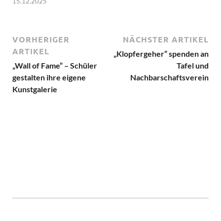
15.12.2025
VORHERIGER
NÄCHSTER ARTIKEL
ARTIKEL
„Klopfergeher“ spenden an
„Wall of Fame“ – Schüler
Tafel und
gestalten ihre eigene
Nachbarschaftsverein
Kunstgalerie
ms5965
3919